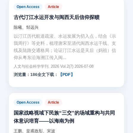
Open Access
Article
古代汀江水运开发与闽西天后信仰探赜
陈曦、邹远兴
以汀江历代航道疏浚、水运发展为切入点，结合《示
我周行》等史料，梳理唐宋至清代闽西水运干线、支
线及陆路交通格局；论证汀江水运是天后（妈祖）信
仰从粤东沿海溯江传入闽...
人文与社会科学学刊. 2026 Vol.2(7) 2026-07-08
浏览量：186
全文下载：
【PDF】
Open Access
Article
国家战略视域下民族“三交”的场域重构与共同
体意识培育——以海南为例
王鹏、皇甫政彤、宋波