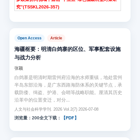
究”(TSSKL2026-357)
Open Access
Article
海疆枢要：明清白鸽寨的区位、军事配套设施
与战力分析
张颖
白鸽寨是明清时期雷州府沿海的水师重镇，地处雷州
半岛东部沿海，是广东西路海防体系的关键节点，承
载防倭、缉盗、护港、会哨等战略职能。厘清其历史
沿革中的位置变迁，对分...
人文与社会科学学刊. 2026 Vol.2(7) 2026-07-08
浏览量：200
全文下载：
【PDF】