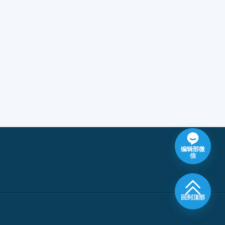
编辑部微
信
回到顶部