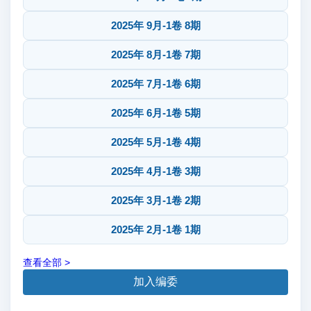
2025年 9月-1卷 8期
2025年 8月-1卷 7期
2025年 7月-1卷 6期
2025年 6月-1卷 5期
2025年 5月-1卷 4期
2025年 4月-1卷 3期
2025年 3月-1卷 2期
2025年 2月-1卷 1期
查看全部 >
加入编委