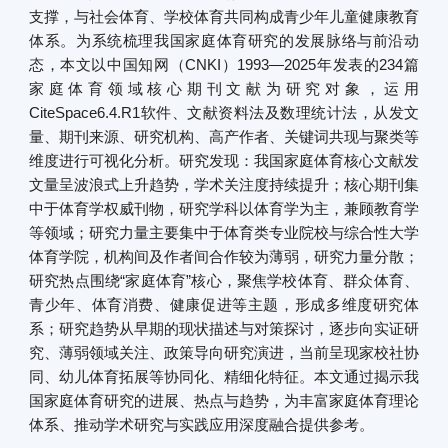
支撑，与社会体育、学校体育共同构成青少年儿童健康教育
体系。为系统梳理我国家庭体育研究的发展脉络与前沿动
态，本文以中国知网（CNKI）1993—2025年发表的234篇
家庭体育领域核心期刊文献为研究对象，运用
CiteSpace6.4.R1软件、文献资料法及数理统计法，从发文
量、期刊来源、研究机构、高产作者、关键词共现与聚类等
维度进行可视化分析。研究发现：我国家庭体育核心文献发
文量呈波浪式上升趋势，学术关注度持续提升；核心期刊集
中于体育学权威刊物，研究学科以体育学为主，兼顾教育学
等领域；研究力量主要集中于体育类专业院校与综合性大学
体育学院，机构间及作者间合作较为薄弱，研究力量分散；
研究热点围绕“家庭体育”核心，聚焦学校体育、群众体育、
青少年、体育消费、健康促进等主题，形成多维度研究体
系；研究趋势从早期的现状描述与对策探讨，逐步向实证研
究、薄弱领域关注、政策导向研究演进，当前呈现家校社协
同、幼儿体育拓展等协同化、精细化特征。本文通过揭示我
国家庭体育研究的进展、热点与趋势，为丰富家庭体育理论
体系、推动学术研究与实践应用深度融合提供参考。