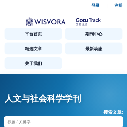
登录
注册
|
平台首页
期刊中心
精选文章
最新动态
关于我们
人文与社会科学学刊
搜索文章: