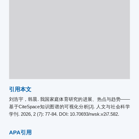
引用本文
刘浩宇，韩晨. 我国家庭体育研究的进展、热点与趋势——
基于CiteSpace知识图谱的可视化分析[J]. 人文与社会科学
学刊. 2026, 2 (7): 77-84. DOI: 10.70693/rwsk.v2i7.582.
APA引用