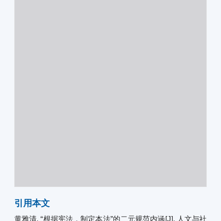
引用本文
黄雅清. “根据宪法，制定本法”的二元规范内涵[J]. 人文与社