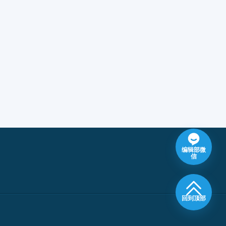
编辑部微
信
回到顶部