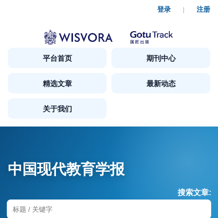
登录
注册
|
平台首页
期刊中心
精选文章
最新动态
关于我们
中国现代教育学报
搜索文章: