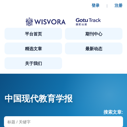
登录
注册
|
平台首页
期刊中心
精选文章
最新动态
关于我们
中国现代教育学报
搜索文章: