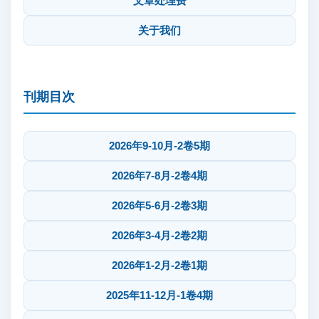
文章处理费
关于我们
刊期目次
2026年9-10月-2卷5期
2026年7-8月-2卷4期
2026年5-6月-2卷3期
2026年3-4月-2卷2期
2026年1-2月-2卷1期
2025年11-12月-1卷4期