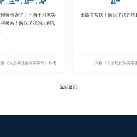
刘*，王**，赵**，冯*
赵**
就维普检索了！一两个月就实
出版非常快！解决了我评职
版和检索！解决了我的大创项
项
来自《人文与社会科学学刊》作者
——来自《中国现代教育学
返回首页