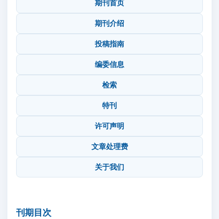
期刊首页
期刊介绍
投稿指南
编委信息
检索
特刊
许可声明
文章处理费
关于我们
刊期目次