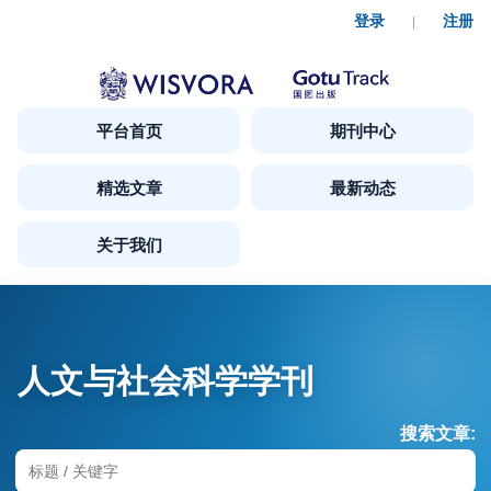
登录
注册
|
平台首页
期刊中心
精选文章
最新动态
关于我们
人文与社会科学学刊
搜索文章: