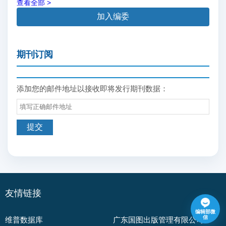
查看全部 >
加入编委
期刊订阅
添加您的邮件地址以接收即将发行期刊数据：
友情链接
编辑部微
信
维普数据库
广东国图出版管理有限公司