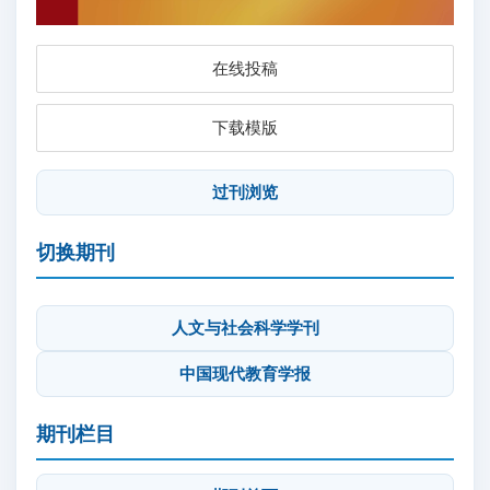
在线投稿
下载模版
过刊浏览
切换期刊
人文与社会科学学刊
中国现代教育学报
期刊栏目