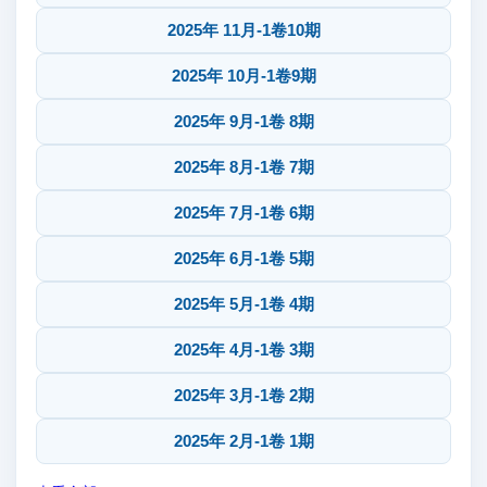
2025年 11月-1卷10期
2025年 10月-1卷9期
2025年 9月-1卷 8期
2025年 8月-1卷 7期
2025年 7月-1卷 6期
2025年 6月-1卷 5期
2025年 5月-1卷 4期
2025年 4月-1卷 3期
2025年 3月-1卷 2期
2025年 2月-1卷 1期